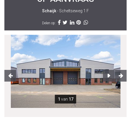
Schaijk
- Scheltseweg 1 F
Delen op:
1
van
17