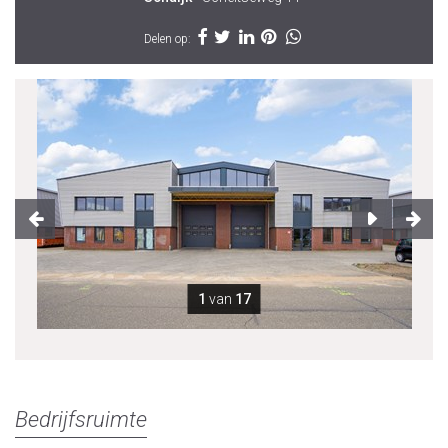
Delen op:
1
van
17
Bedrijfsruimte