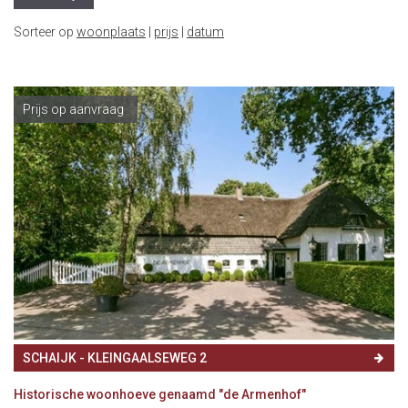
Sorteer op
woonplaats
|
prijs
|
datum
Prijs op aanvraag
SCHAIJK
- KLEINGAALSEWEG 2
Historische woonhoeve genaamd "de Armenhof"