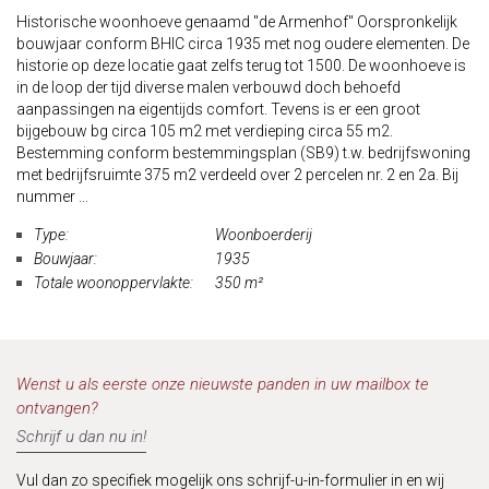
Historische woonhoeve genaamd "de Armenhof" Oorspronkelijk
bouwjaar conform BHIC circa 1935 met nog oudere elementen. De
historie op deze locatie gaat zelfs terug tot 1500. De woonhoeve is
in de loop der tijd diverse malen verbouwd doch behoefd
aanpassingen na eigentijds comfort. Tevens is er een groot
bijgebouw bg circa 105 m2 met verdieping circa 55 m2.
Bestemming conform bestemmingsplan (SB9) t.w. bedrijfswoning
met bedrijfsruimte 375 m2 verdeeld over 2 percelen nr. 2 en 2a. Bij
nummer ...
Type:
Woonboerderij
Bouwjaar:
1935
Totale woonoppervlakte:
350 m²
Wenst u als eerste onze nieuwste panden in uw mailbox te
ontvangen?
Schrijf u dan nu in!
Vul dan zo specifiek mogelijk ons schrijf-u-in-formulier in en wij